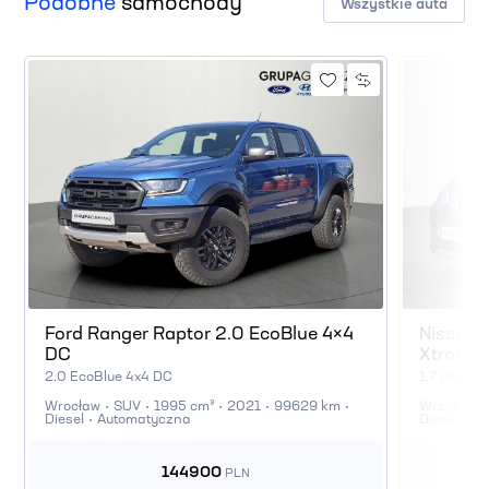
Podobne
samochody
Wszystkie auta
Ford Ranger Raptor 2.0 EcoBlue 4×4
Nissan X
DC
Xtronic
2.0 EcoBlue 4x4 DC
1.7 dCi Te
Wrocław
SUV
1995 cm³
2021
99629 km
Wrocław
Diesel
Automatyczna
Diesel
Au
144900
PLN