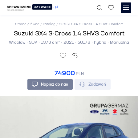
Strona główna
/
Katalog
/
Suzuki SX4 S-Cross 1.4 SHVS Comfort
Suzuki SX4 S-Cross 1.4 SHVS Comfort
Wrocław
SUV
1373 cm³
2021
50178
hybrid
Manualna
74900
PLN
Napisz do nas
Zadzwoń