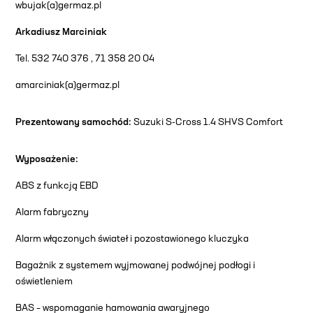
wbujak(a)germaz.pl
Arkadiusz Marciniak
Tel. 532 740 376 , 71 358 20 04
amarciniak(a)germaz.pl
Prezentowany samochód:
Suzuki S-Cross 1.4 SHVS Comfort
Wyposażenie:
ABS z funkcją EBD
Alarm fabryczny
Alarm włączonych świateł i pozostawionego kluczyka
Bagażnik z systemem wyjmowanej podwójnej podłogi i
oświetleniem
BAS – wspomaganie hamowania awaryjnego