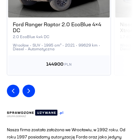
Ford Ranger Raptor 2.0 EcoBlue 4×4
Nissan X
DC
Xtronic
2.0 EcoBlue 4x4 DC
1.7 dCi Te
Wrocław
SUV
1995 cm³
2021
99629 km
Wrocław
Diesel
Automatyczna
Diesel
Au
144900
PLN
Nasza firma została założona we Wrocławiu, w 1992 roku. Od
roku 1997 posiadamy autoryzację Forda oraz jako jedyny