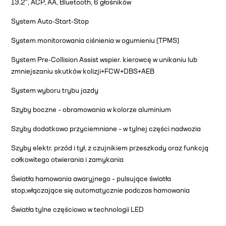
13.2″, ACP, AA, Bluetooth, 6 głośników
System Auto-Start-Stop
System monitorowania ciśnienia w ogumieniu (TPMS)
System Pre-Collision Assist wspier. kierowcę w unikaniu lub
zmniejszaniu skutków kolizji+FCW+DBS+AEB
System wyboru trybu jazdy
Szyby boczne – obramowania w kolorze aluminium
Szyby dodatkowo przyciemniane – w tylnej części nadwozia
Szyby elektr. przód i tył, z czujnikiem przeszkody oraz funkcją
całkowitego otwierania i zamykania
Światła hamowania awaryjnego – pulsujące światła
stop,włączające się automatycznie podczas hamowania
Światła tylne częściowo w technologii LED