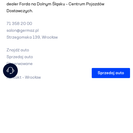
dealer Forda na Dolnym Śląsku – Centrum Pojazdów
Dostawczych.
71 358 20 00
salon@germaz.pl
Strzegomska 139, Wrocław
Znajdź auto
Sprzedaj auto
Obserwowane
O nas
Sprzedaj auto
Kontakt – Wrocław
Kontakt – Zielona Góra
Polityka prywatności
Wszystkie prawa zastrzeżone. Grupa Germaz 2023