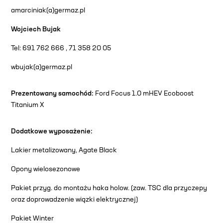
amarciniak(a)germaz.pl
Wojciech Bujak
Tel: 691 762 666 , 71 358 20 05
wbujak(a)germaz.pl
Prezentowany samochód:
Ford Focus 1.0 mHEV Ecoboost
Titanium X
Dodatkowe wyposażenie:
Lakier metalizowany, Agate Black
Opony wielosezonowe
Pakiet przyg. do montażu haka holow. (zaw. TSC dla przyczepy
oraz doprowadzenie wiązki elektrycznej)
Pakiet Winter