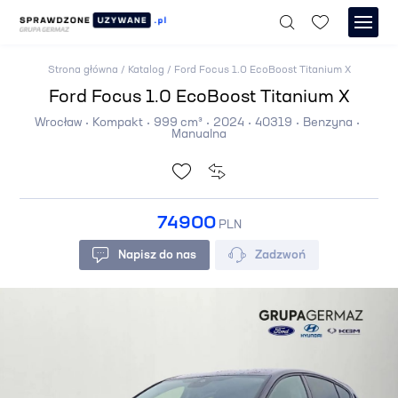
Strona główna
/
Katalog
/
Ford Focus 1.0 EcoBoost Titanium X
Ford Focus 1.0 EcoBoost Titanium X
Wrocław
Kompakt
999 cm³
2024
40319
Benzyna
Manualna
74900
PLN
Napisz do nas
Zadzwoń