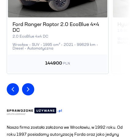
Ford Ranger Raptor 2.0 EcoBlue 4×4
Hyundai
DC
1.6 GDi N 
2.0 EcoBlue 4x4 DC
Wrocław
Benzyna
Wrocław
SUV
1995 cm³
2021
99629 km
Diesel
Automatyczna
144900
PLN
Nasza firma została założona we Wrocławiu, w 1992 roku. Od
roku 1997 posiadamy autoryzację Forda oraz jako jedyny