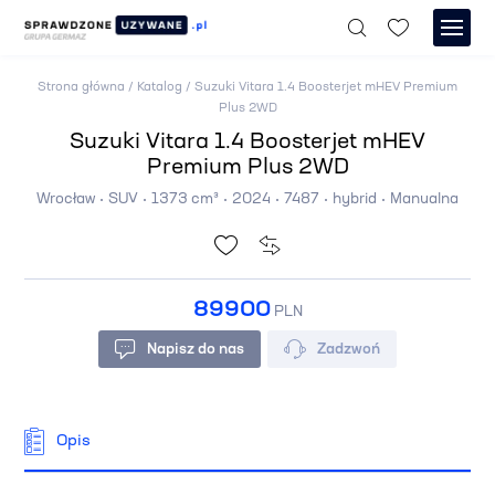
Strona główna
/
Katalog
/
Suzuki Vitara 1.4 Boosterjet mHEV Premium
Plus 2WD
Suzuki Vitara 1.4 Boosterjet mHEV
Premium Plus 2WD
Wrocław
SUV
1373 cm³
2024
7487
hybrid
Manualna
89900
PLN
Napisz do nas
Zadzwoń
Opis