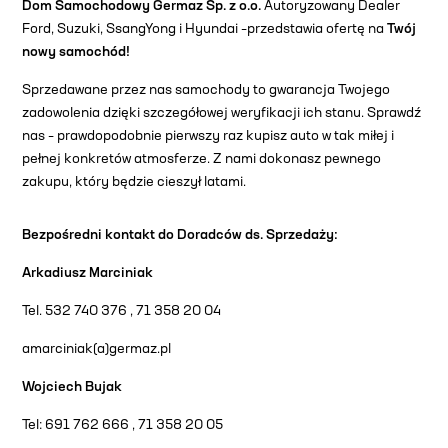
Dom Samochodowy Germaz Sp. z o.o.
Autoryzowany Dealer
Ford, Suzuki, SsangYong i Hyundai –przedstawia ofertę na
Twój
nowy samochód!
Sprzedawane przez nas samochody to gwarancja Twojego
zadowolenia dzięki szczegółowej weryfikacji ich stanu. Sprawdź
nas – prawdopodobnie pierwszy raz kupisz auto w tak miłej i
pełnej konkretów atmosferze. Z nami dokonasz pewnego
zakupu, który będzie cieszył latami.
Bezpośredni kontakt do Doradców ds. Sprzedaży:
Arkadiusz Marciniak
Tel. 532 740 376 , 71 358 20 04
amarciniak(a)germaz.pl
Wojciech Bujak
Tel: 691 762 666 , 71 358 20 05