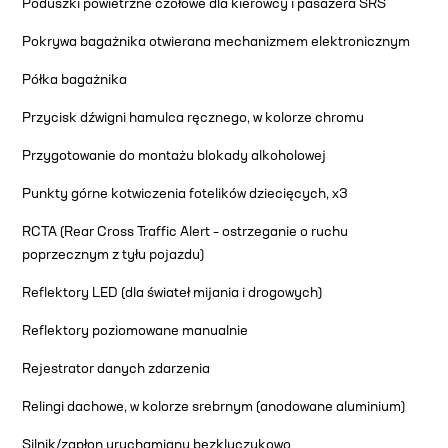
Poduszki powietrzne czołowe dla kierowcy i pasażera SRS
Pokrywa bagażnika otwierana mechanizmem elektronicznym
Półka bagażnika
Przycisk dźwigni hamulca ręcznego, w kolorze chromu
Przygotowanie do montażu blokady alkoholowej
Punkty górne kotwiczenia fotelików dziecięcych, x3
RCTA (Rear Cross Traffic Alert – ostrzeganie o ruchu
poprzecznym z tyłu pojazdu)
Reflektory LED (dla świateł mijania i drogowych)
Reflektory poziomowane manualnie
Rejestrator danych zdarzenia
Relingi dachowe, w kolorze srebrnym (anodowane aluminium)
Silnik/zapłon uruchamiany bezkluczykowo